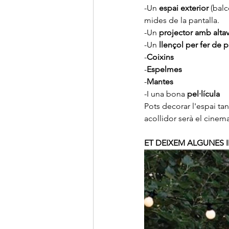
-Un 
espai exterior
 (bal
mides de la pantalla.
-Un 
projector amb alta
-Un 
llençol per fer de p
-
Coixins
-
Espelmes
-
Mantes
-I una bona 
pel·lícula
Pots decorar l'espai ta
acollidor serà el cinema
ET DEIXEM ALGUNES I