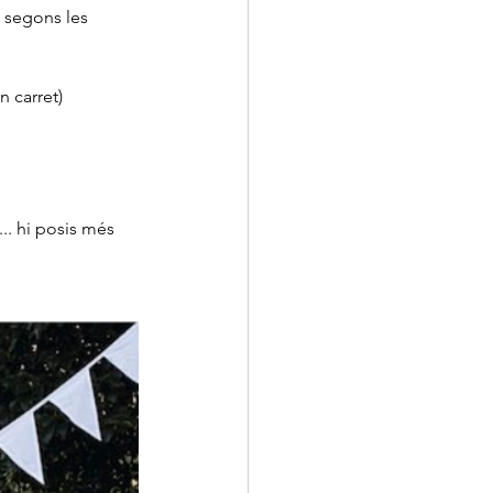
a segons les 
n carret)
.. hi posis més 