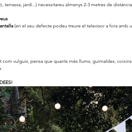
có, terrassa, jardí...) necessitareu almenys 2-3 metres de distànci
veus
antalla
 (en el seu defecte podeu treure el televisor a fora amb u
nt com vulguis, pensa que quants més llums, guirnaldes, coixins.
. 
DEES!