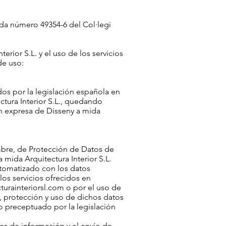
iada número 49354-6 del Col·legi
erior S.L. y el uso de los servicios
de uso:
os por la legislación española en
ctura Interior S.L., quedando
ión expresa de Disseny a mida
mbre, de Protección de Datos de
 mida Arquitectura Interior S.L.
utomatizado con los datos
os servicios ofrecidos en
turainteriorsl.com
o por el uso de
, protección y uso de dichos datos
lo preceptuado por la legislación
nes de información y el envío de