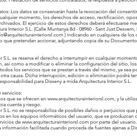
tos: Los datos se conservarán hasta la revocación del consent
 cualquier momento, los derechos de acceso, rectificación, opos
rchivados. El ejercicio de estos derechos deberá efectuarse m
ura Interior S.L. (Calle Muntanya 8d - 08960 - Sant Just Desvern,
fo@arquitecturainteriorsl.com
) indicando en cualquiera de los
o que pretendan accionar, adjuntando copia de su Documento 
r S.L. se reserva el derecho a interrumpir en cualquier momento y
m
, así como a modificar o eliminar la configuración del sitio, l
 todos los servicios que se prestan a través del mismo, ya sea 
tra causa. Dicha interrupción, edición o eliminación podrá tene
esponsabilidad para Disseny a mida Arquitectura Interior S.L.
 servicios:
cios que se ofrecen en
www.arquitecturainteriorsl.com
, y la uti
pia cuenta y riesgo.
r S.L. no se responsabiliza de posibles daños o perjuicios que p
los en los equipos informáticos del usuario, que se produzcan 
rvicios de
www.arquitecturainteriorsl.com
por parte del usuario.
a información facilitada cuando proceda de fuentes ajenas a Dis