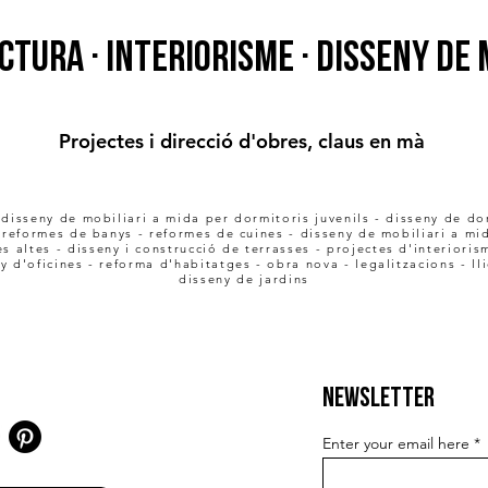
CTURA · INTERIORISME · DISSENY DE 
Projectes i direcció d'obres, claus en mà
- disseny de mobiliari a mida per dormitoris juvenils - disseny de d
- reformes de banys - reformes de cuines - disseny de mobiliari a mid
s altes - disseny i construcció de terrasses - projectes d'interiorism
y d'oficines - reforma d'habitatges - obra nova - legalitzacions - ll
disseny de jardins
Newsletter
Enter your email here