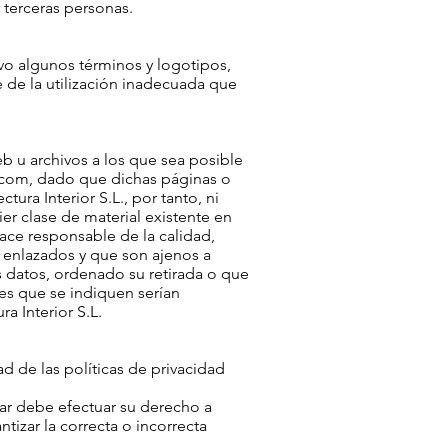
e terceras personas.
vo algunos términos y logotipos,
 de la utilización inadecuada que
eb u archivos a los que sea posible
.com
, dado que dichas páginas o
ura Interior S.L., por tanto, ni
ier clase de material existente en
hace responsable de la calidad,
os enlazados y que son ajenos a
s datos, ordenado su retirada o que
ces que se indiquen serían
a Interior S.L.
d de las políticas de privacidad
ar debe efectuar su derecho a
tizar la correcta o incorrecta