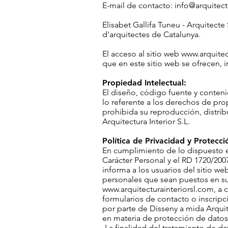
E-mail de contacto:
info@arquitect
Elisabet Gallifa Tuneu - Arquitecte
d'arquitectes de Catalunya.
El acceso al sitio web
www.arquitec
que en este sitio web se ofrecen, 
Propiedad Intelectual:
El diseño, código fuente y conten
lo referente a los derechos de prop
prohibida su reproducción, distrib
Arquitectura Interior S.L.
Política de Privacidad y Protecc
En cumplimiento de lo dispuesto e
Carácter Personal y el RD 1720/200
informa a los usuarios del sitio we
personales que sean puestos en su
www.arquitecturainteriorsl.com
, a
formularios de contacto o inscripc
por parte de Disseny a mida Arquit
en materia de protección de datos
-La finalidad del tratamiento de da