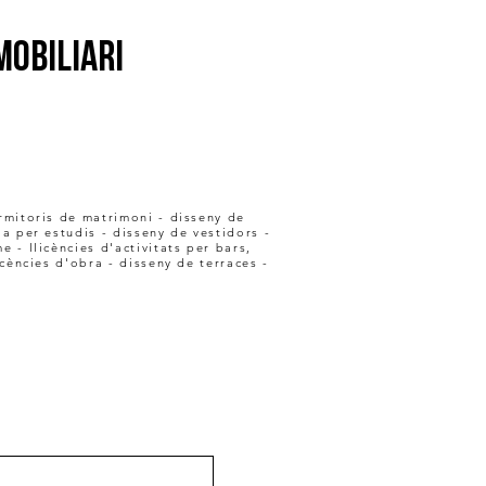
MOBILIARI
ormitoris de matrimoni - disseny de
a per estudis - disseny de vestidors -
e - llicències d'activitats per bars,
icències d'obra - disseny de terraces -