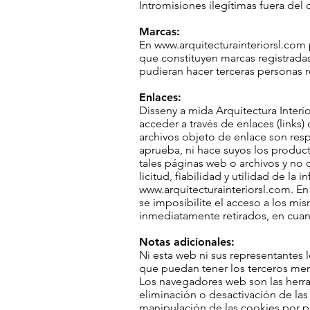
Intromisiones ilegítimas fuera del 
Marcas:
En
www.arquitecturainteriorsl.com
que constituyen marcas registrada
pudieran hacer terceras personas 
Enlaces:
Disseny a mida Arquitectura Interio
acceder a través de enlaces (links
archivos objeto de enlace son respo
aprueba, ni hace suyos los producto
tales páginas web o archivos y no 
licitud, fiabilidad y utilidad de la
www.arquitecturainteriorsl.com
. E
se imposibilite el acceso a los mis
inmediatamente retirados, en cuant
Notas adicionales:
Ni esta web ni sus representantes 
que puedan tener los terceros men
Los navegadores web son las herra
eliminación o desactivación de las
manipulación de las cookies por 