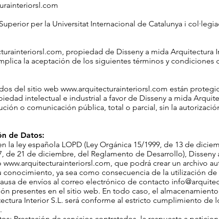
urainteriorsl.com
 Superior per la Universitat Internacional de Catalunya i col·leg
turainteriorsl.com
, propiedad de Disseny a mida Arquitectura Int
implica la aceptación de los siguientes términos y condiciones 
idos del sitio web
www.arquitecturainteriorsl.com
están protegid
iedad intelectual e industrial a favor de Disseny a mida Arquite
ución o comunicación pública, total o parcial, sin la autorizac
ión de Datos:
n la ley española LOPD (Ley Orgánica 15/1999, de 13 de dicie
7, de 21 de diciembre, del Reglamento de Desarrollo), Disseny a
b
www.arquitecturainteriorsl.com
, que podrá crear un archivo a
 conocimiento, ya sea como consecuencia de la utilización de l
 causa de envíos al correo electrónico de contacto
info@arquitec
ión presentes en el sitio web. En todo caso, el almacenamiento
ectura Interior S.L. será conforme al estricto cumplimiento de 
.
tos: Prestación de servicios contratados, la respuesta a peticio