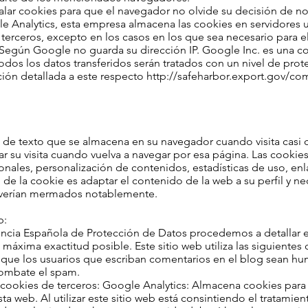
talar cookies para que el navegador no olvide su decisión de n
le Analytics, esta empresa almacena las cookies en servidores
erceros, excepto en los casos en los que sea necesario para e
o. Según Google no guarda su dirección IP. Google Inc. es una
dos los datos transferidos serán tratados con un nivel de prot
ión detallada a este respecto
http://safeharbor.export.gov/c
de texto que se almacena en su navegador cuando visita casi c
r su visita cuando vuelva a navegar por esa página. Las cooki
sonales, personalización de contenidos, estadísticas de uso, enl
o de la cookie es adaptar el contenido de la web a su perfil y ne
e verían mermados notablemente.
b:
gencia Española de Protección de Datos procedemos a detallar 
 máxima exactitud posible. Este sitio web utiliza las siguientes
r que los usuarios que escriban comentarios en el blog sean h
combate el spam.
tes cookies de terceros: Google Analytics: Almacena cookies para
esta web. Al utilizar este sitio web está consintiendo el tratami