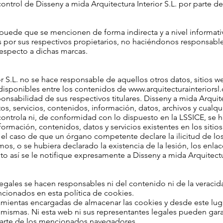
control de Disseny a mida Arquitectura Interior S.L. por parte d
puede que se mencionen de forma indirecta y a nivel informati
s por sus respectivos propietarios, no haciéndonos responsable
respecto a dichas marcas.
r S.L. no se hace responsable de aquellos otros datos, sitios w
) disponibles entre los contenidos de
www.arquitecturainteriorsl
nsabilidad de sus respectivos titulares. Disseny a mida Arquitect
s, servicios, contenidos, información, datos, archivos y cualqu
controla ni, de conformidad con lo dispuesto en la LSSICE, se 
 información, contenidos, datos y servicios existentes en los siti
n el caso de que un órgano competente declare la ilicitud de lo
mos, o se hubiera declarado la existencia de la lesión, los enla
o así se le notifique expresamente a Disseny a mida Arquitectur
legales se hacen responsables ni del contenido ni de la veracida
cionados en esta política de cookies.
mientas encargadas de almacenar las cookies y desde este lug
 mismas. Ni esta web ni sus representantes legales pueden garan
parte de los mencionados navegadores.