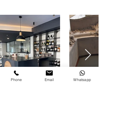
Phone
Email
Whatsapp
ARQUITECTURA · INTERIORISME ·
DISSENY DE MOBILIARI