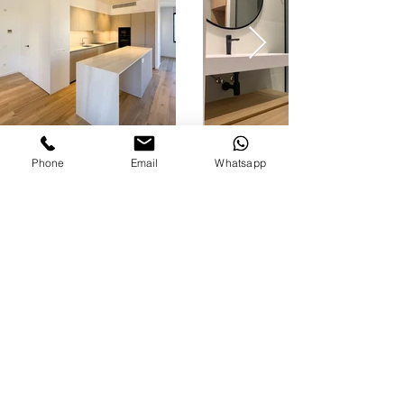
Phone
Email
Whatsapp
ARQUITECTURA · INTERIORISMO ·
DISEÑO DE MOBILIARIO
Proyectos y dirección de obras, llaves en
mano
- diseño de dormitorios infantiles - diseño de mobiliario
a medida para dormitorios juveniles - diseño de
dormitorios de matrimonio - diseño de mobiliario a