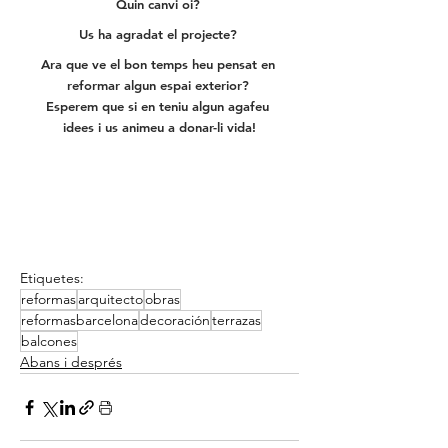
Quin canvi oi? 
Us ha agradat el projecte? 
Ara que ve el bon temps heu pensat en 
reformar algun espai exterior? 
Esperem que si en teniu algun agafeu 
idees i us animeu a donar-li vida!
Etiquetes:
reformas
arquitecto
obras
reformasbarcelona
decoración
terrazas
balcones
Abans i després