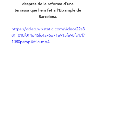
després de la reforma d'una 
terrassa que hem fet a l'Eixample de 
Barcelona. 
https://video.wixstatic.com/video/22a3
81_010f014d46fc4a76b71e915fe98fc47f/
1080p/mp4/file.mp4